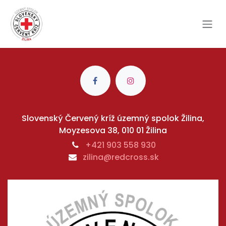
Skip to Content
Slovenský Červený kríž územný spolok Žilina,
Moyzesova 38, 010 01 Žilina
+421 903 558 930
zilina@redcross.sk